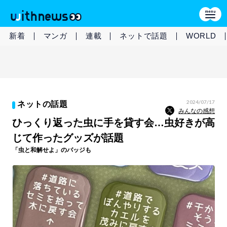
新着
マンガ
連載
ネットで話題
WORLD
2024/07/17
ネットの話題
みんなの感想
ひっくり返った虫に手を貸す会…虫好きが高
じて作ったグッズが話題
「虫と和解せよ」のバッジも