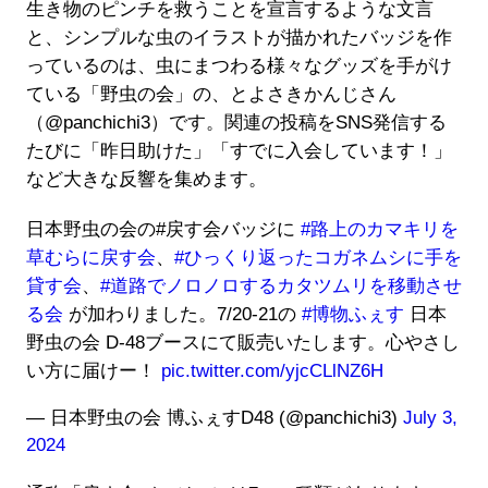
生き物のピンチを救うことを宣言するような文言
と、シンプルな虫のイラストが描かれたバッジを作
っているのは、虫にまつわる様々なグッズを手がけ
ている「野虫の会」の、とよさきかんじさん
（@panchichi3）です。関連の投稿をSNS発信する
たびに「昨日助けた」「すでに入会しています！」
など大きな反響を集めます。
日本野虫の会の#戻す会バッジに
#路上のカマキリを
草むらに戻す会
、
#ひっくり返ったコガネムシに手を
貸す会
、
#道路でノロノロするカタツムリを移動させ
る会
が加わりました。7/20-21の
#博物ふぇす
日本
野虫の会 D-48ブースにて販売いたします。心やさし
い方に届けー！
pic.twitter.com/yjcCLlNZ6H
— 日本野虫の会 博ふぇすD48 (@panchichi3)
July 3,
2024