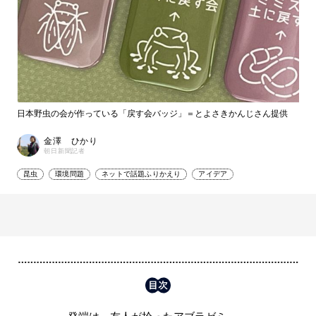
日本野虫の会が作っている「戻す会バッジ」＝とよさきかんじさん提供
金澤 ひかり
朝日新聞記者
昆虫
環境問題
ネットで話題ふりかえり
アイデア