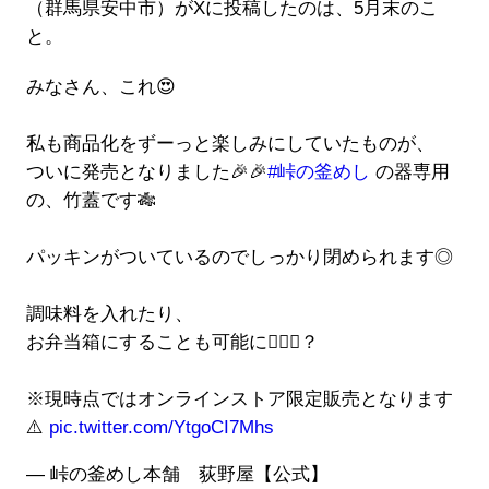
（群馬県安中市）がXに投稿したのは、5月末のこ
と。
みなさん、これ😍
私も商品化をずーっと楽しみにしていたものが、
ついに発売となりました🎉🎉
#峠の釜めし
の器専用
の、竹蓋です🎋
パッキンがついているのでしっかり閉められます◎
調味料を入れたり、
お弁当箱にすることも可能に🙆🏻‍♀️？
※現時点ではオンラインストア限定販売となります
⚠️
pic.twitter.com/YtgoCI7Mhs
— 峠の釜めし本舗 荻野屋【公式】