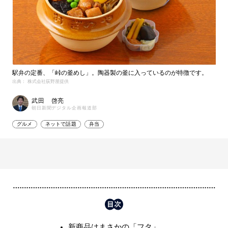
駅弁の定番、「峠の釜めし」。陶器製の釜に入っているのが特徴です。
出典： 株式会社荻野屋提供
武田 啓亮
朝日新聞デジタル企画報道部
グルメ
ネットで話題
弁当
新商品はまさかの「フタ」