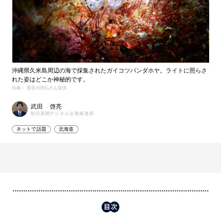
沖縄県久米島周辺の海で採集されたガイコツパンダホヤ。ライトに照らさ
れた姿はどこか神秘的です。
出典： 長谷川尚弘さん提供
武田 啓亮
朝日新聞デジタル企画報道部
ネットで話題
北海道