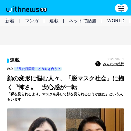
新着
マンガ
連載
ネットで話題
WORLD
2023/05/01
連載
みんなの感想
#60
「見た目問題」どう向き合う？
顔の変形に悩む人々、「脱マスク社会」に抱
く〝怖さ〟 安心感が一転
「裸を見られるより、マスクを外して顔を見られるほうが嫌だ」という人
もいます