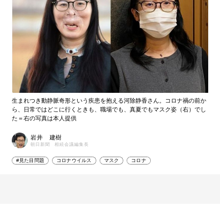
生まれつき動静脈奇形という疾患を抱える河除静香さん。コロナ禍の前か
ら、日常ではどこに行くときも、職場でも、真夏でもマスク姿（右）でし
た＝右の写真は本人提供
岩井 建樹
朝日新聞 相続会議編集長
#見た目問題
コロナウイルス
マスク
コロナ