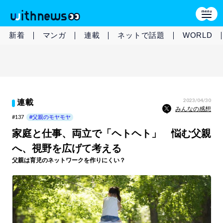
新着
マンガ
連載
ネットで話題
WORLD
2023/04/30
連載
みんなの感想
#137
#父親のモヤモヤ
家庭と仕事、両立で「ヘトヘト」 悩む父親
へ、視野を広げて考える
父親は育児のネットワークを作りにくい？