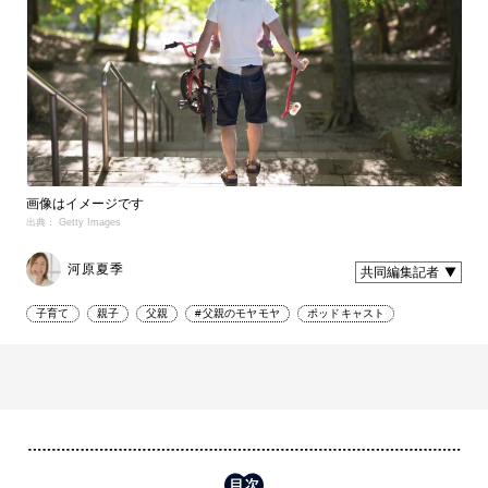
画像はイメージです
出典： Getty Images
河原夏季
共同編集記者
子育て
親子
父親
#父親のモヤモヤ
ポッドキャスト