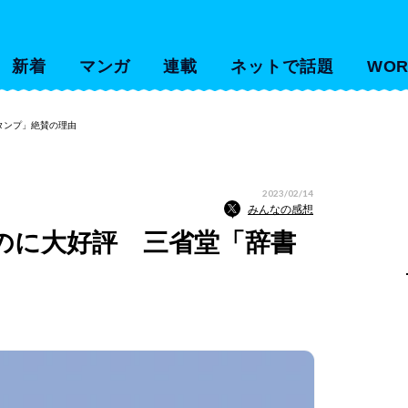
新着
マンガ
連載
ネットで話題
WOR
タンプ」絶賛の理由
2023/02/14
みんなの感想
のに大好評 三省堂「辞書