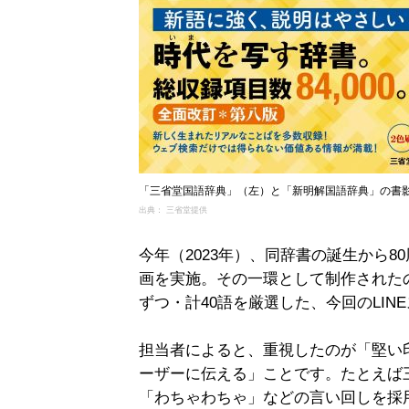
「三省堂国語辞典」（左）と「新明解国語辞典」の書
出典： 三省堂提供
今年（2023年）、同辞書の誕生から
画を実施。その一環として制作された
ずつ・計40語を厳選した、今回のLIN
担当者によると、重視したのが「堅い
ーザーに伝える」ことです。たとえば
「わちゃわちゃ」などの言い回しを採