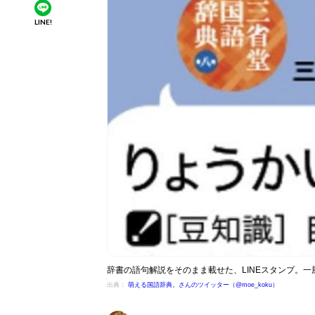
LINE!
辞書の語句解説をそのまま載せた、LINEスタンプ。
出典：
萌える国語辞典。さんのツイッター（@moe_koku）