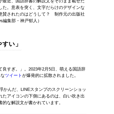
が最近、国語辞書の解説文をそのまま載せた
した。意表を突く、文字だらけのデザインな
絶賛されたのはどうして？ 制作元の出版社
ews編集部・神戸郁人）
やすい」
良すぎ。」。2023年2月5日、萌える国語辞
んな
ツイート
が爆発的に拡散されました。
浮かんだ、LINEスタンプのスクリーンショッ
れたアイコンの下側にあるのは、白い吹き出
書的な解説文が書かれています。