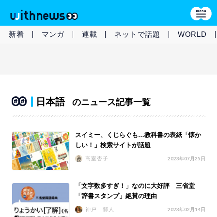
新着
マンガ
連載
ネットで話題
WORLD
日本語
のニュース記事一覧
スイミー、くじらぐも…教科書の表紙「懐か
しい！」検索サイトが話題
高室杏子
2023年07月25日
「文字数多すぎ！」なのに大好評 三省堂
「辞書スタンプ」絶賛の理由
神戸 郁人
2023年02月14日