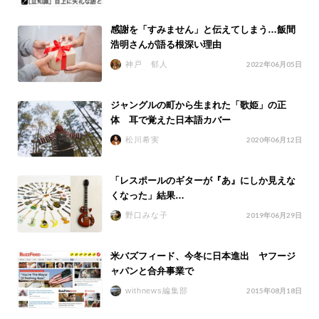
感謝を「すみません」と伝えてしまう…飯間
浩明さんが語る根深い理由
神戸 郁人
2022年06月05日
ジャングルの町から生まれた「歌姫」の正
体 耳で覚えた日本語カバー
松川希実
2020年06月12日
「レスポールのギターが『あ』にしか見えな
くなった」結果…
野口みな子
2019年06月29日
米バズフィード、今冬に日本進出 ヤフージ
ャパンと合弁事業で
withnews編集部
2015年08月18日