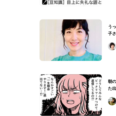
う
子
朝の
た