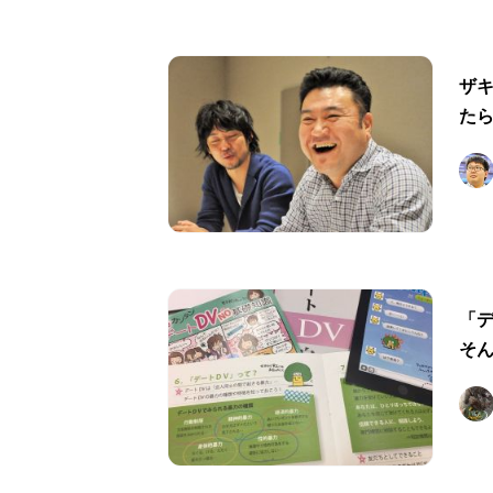
ザ
た
「デ
そ