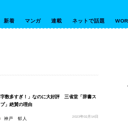
新着
マンガ
連載
ネットで話題
WOR
文字数多すぎ！」なのに大好評 三省堂「辞書ス
ンプ」絶賛の理由
2023年02月14日
神戸 郁人