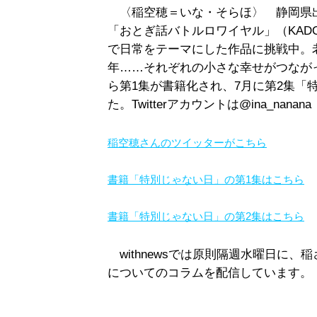
〈稲空穂＝いな・そらほ〉 静岡県出
「おとぎ話バトルロワイヤル」（KAD
で日常をテーマにした作品に挑戦中。
年……それぞれの小さな幸せがつなが
ら第1集が書籍化され、7月に第2集「
た。Twitterアカウントは@ina_nanana
稲空穂さんのツイッターがこちら
書籍「特別じゃない日」の第1集はこちら
書籍「特別じゃない日」の第2集はこちら
withnewsでは原則隔週水曜日に
についてのコラムを配信しています。