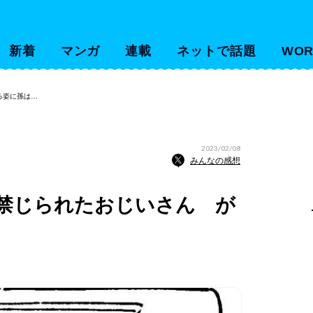
新着
マンガ
連載
ネットで話題
WOR
る姿に孫は…
2023/02/08
みんなの感想
禁じられたおじいさん が