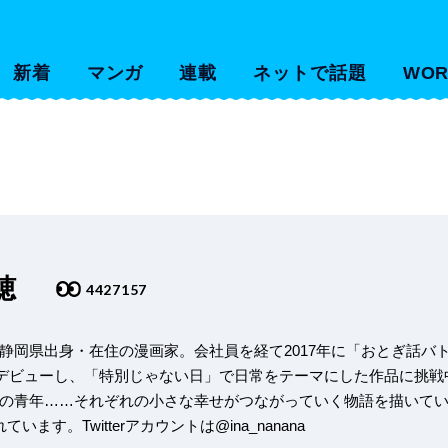
新着
マンガ
連載
ネットで話題
WOR
穂
4427157
静岡県出身・在住の漫画家。会社員を経て2017年に「おとぎ話バ
）でデビューし、「特別じゃない日」で日常をテーマにした作品に挑
の青年……それぞれの小さな幸せがつながっていく物語を描いて
ます。Twitterアカウントは@ina_nanana