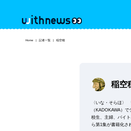
Home
記者一覧
稲空穂
稲空
〈いな・そらほ〉 
（KADOKAWA
校生、主婦、バイト
ら第1集が書籍化されてい