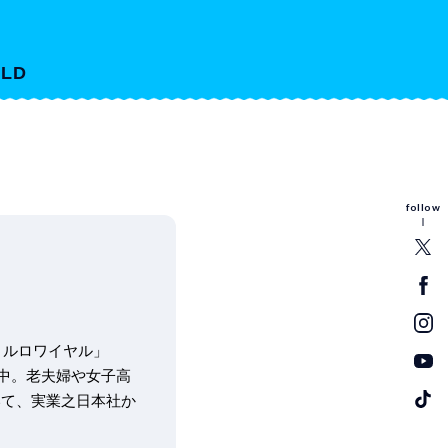
LD
follow
トルロワイヤル」
戦中。老夫婦や女子高
いて、実業之日本社か