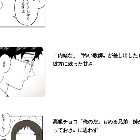
「内緒な」〝怖い教師〟が差し出した
彼方に残った甘さ
高級チョコ「俺のだ」もめる兄弟 姉
っておき〟に思わず