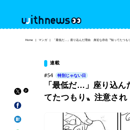
Home
マンガ
「最低だ…」座り込んだ理由 身近な存在〝知ってたつも
連載
#54
特別じゃない日
「最低だ…」座り込ん
てたつもり〟注意され