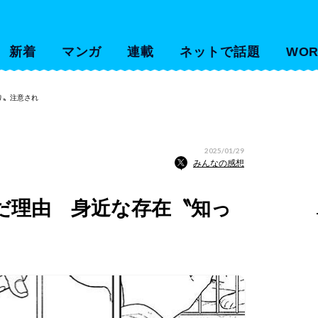
新着
マンガ
連載
ネットで話題
WOR
り〟注意され
2025/01/29
みんなの感想
だ理由 身近な存在〝知っ