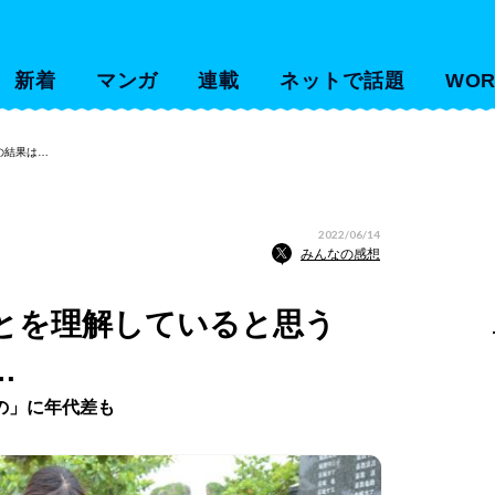
新着
マンガ
連載
ネットで話題
WOR
の結果は…
2022/06/14
みんなの感想
とを理解していると思う
…
の」に年代差も