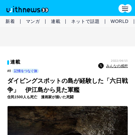
新着
マンガ
連載
ネットで話題
WORLD
2022/04/15
連載
みんなの感想
#8
記憶をつなぐ旅
ダイビングスポットの島が経験した「六日戦
争」 伊江島から見た軍艦
住民1500人も死亡 漫画家が描いた死闘