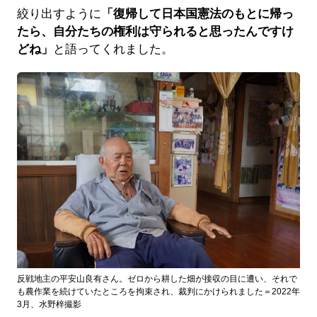
絞り出すように
「復帰して日本国憲法のもとに帰っ
たら、自分たちの権利は守られると思ったんですけ
どね」
と語ってくれました。
反戦地主の平安山良有さん。ゼロから耕した畑が接収の目に遭い、それで
も農作業を続けていたところを拘束され、裁判にかけられました＝2022年
3月、水野梓撮影