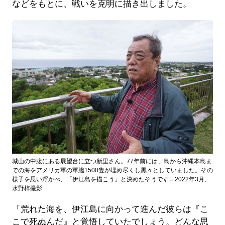
などをもとに、戦いを克明に描き出しました。
城山の中腹にある展望台に立つ新里さん。77年前には、島から沖縄本島ま
での海をアメリカ軍の軍艦1500隻が埋め尽くし黒々としていました。その
様子を思い浮かべ、「伊江島を描こう」と決めたそうです＝2022年3月、
水野梓撮影
「荒れた海を、伊江島に向かって進んだ彼らは『こ
こで死ぬんだ』と覚悟していたでしょう。どんな思