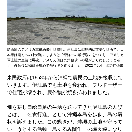
島西部のアメリカ軍補助飛行場跡地。伊江島は戦略的に重要な場所で、日
本軍は南方への中継地にしようと〝東洋一の飛行場〟をつくり、アメリカ
軍上陸の直前に爆破。アメリカ側は九州侵攻への足がかりにしようと考
え、占領後に物資を集めて飛行場を作りました＝2022年3月、水野梓撮影
米民政府は1953年から沖縄で農民の土地を接収して
いきます。伊江島でも土地を奪われ、ブルドーザー
で住宅が壊され、農作物が焼き払われました。
畑を耕し自給自足の生活を送ってきた伊江島の人び
とは、「乞食行進」として沖縄本島を歩き、島の窮
状を訴えました。この動きが、沖縄の土地を守って
いこうとする活動「島ぐるみ闘争」の導火線になり