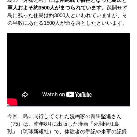
島の「芳魂之塔」には
沖縄戦で犠牲となった島民と
軍人およそ約3500人がまつられています。
疎開せず
島に残った住民は約3000人といわれていますが、そ
の半数にあたる1500人が命を落としたといいます。
今回、島に同行してくれた漫画家の新里堅進さん
（75）は、昨年8月に出版した漫画『死闘伊江島
戦』（琉球新報社）で、体験者の手記や米軍の記録