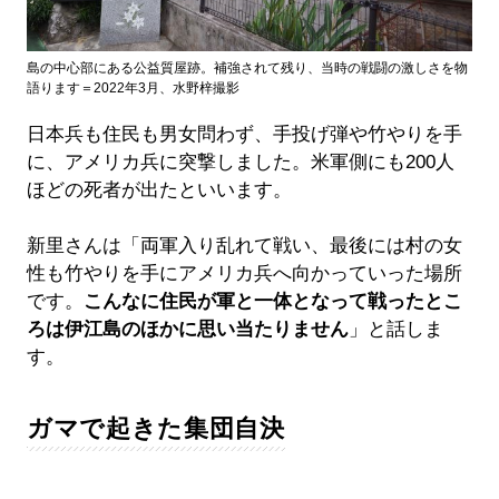
島の中心部にある公益質屋跡。補強されて残り、当時の戦闘の激しさを物
語ります＝2022年3月、水野梓撮影
日本兵も住民も男女問わず、手投げ弾や竹やりを手
に、アメリカ兵に突撃しました。米軍側にも200人
ほどの死者が出たといいます。
新里さんは「両軍入り乱れて戦い、最後には村の女
性も竹やりを手にアメリカ兵へ向かっていった場所
です。
こんなに住民が軍と一体となって戦ったとこ
ろは伊江島のほかに思い当たりません
」と話しま
す。
ガマで起きた集団自決