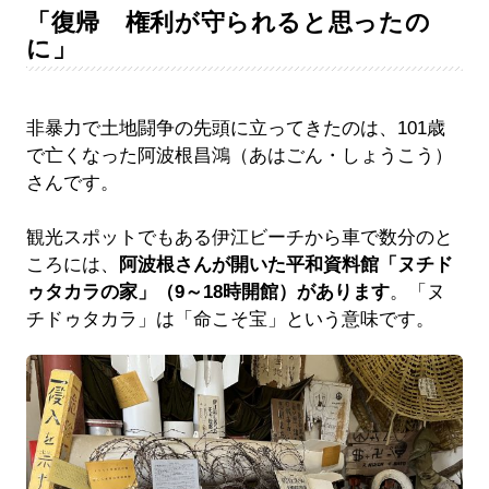
「復帰 権利が守られると思ったの
に」
非暴力で土地闘争の先頭に立ってきたのは、101歳
で亡くなった阿波根昌鴻（あはごん・しょうこう）
さんです。
観光スポットでもある伊江ビーチから車で数分のと
ころには、
阿波根さんが開いた平和資料館「ヌチド
ゥタカラの家」（9～18時開館）があります
。「ヌ
チドゥタカラ」は「命こそ宝」という意味です。