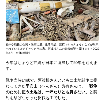
戦中や戦後の住民・米軍の服、生活用品、薬莢（やっきょう）などが展示
されているヌチドゥタカラの家。阿波根さんの録音解説も聞けます＝2022
年3月、水野梓撮影
今年はちょうど沖縄が日本に復帰して50年を迎えま
す。
戦争当時14歳で、阿波根さんとともに土地闘争に携
わってきた平安山（へんざん）良有さんは、
「戦争
のために使う土地は、一坪たりとも貸さない」
と契
約を結ばなかった反戦地主でした。