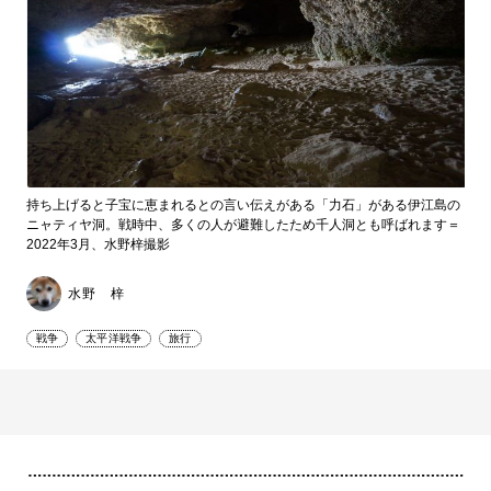
持ち上げると子宝に恵まれるとの言い伝えがある「力石」がある伊江島の
ニャティヤ洞。戦時中、多くの人が避難したため千人洞とも呼ばれます＝
2022年3月、水野梓撮影
水野 梓
戦争
太平洋戦争
旅行