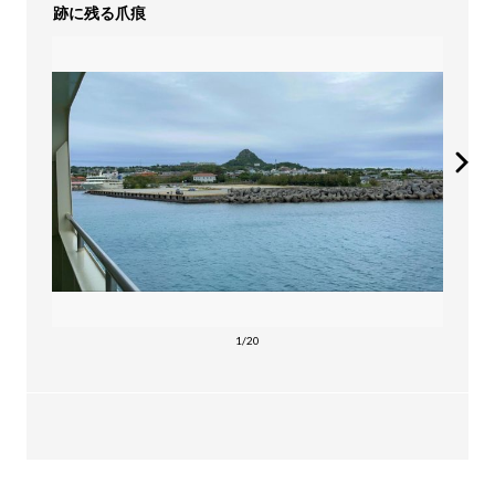
跡に残る爪痕
1/20