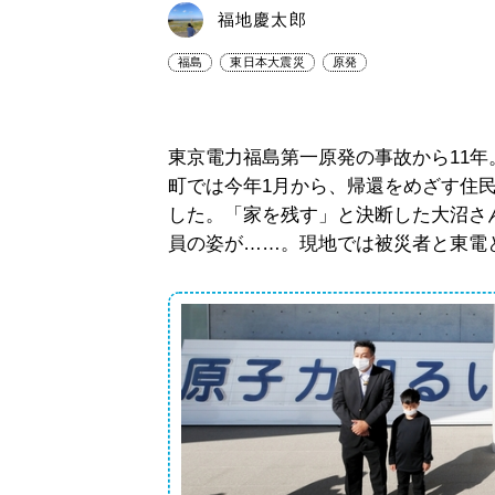
福地慶太郎
福島
東日本大震災
原発
東京電力福島第一原発の事故から11
町では今年1月から、帰還をめざす住
した。「家を残す」と決断した大沼さ
員の姿が……。現地では被災者と東電