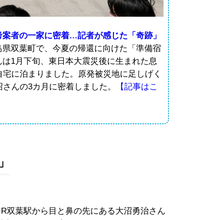
考案者の一家に密着…記者が感じた「奇跡」
島県双葉町で、今夏の帰還に向けた「準備宿
んは1月下旬、東日本大震災後に生まれた息
自宅に泊まりました。原発被災地に足しげく
沼さんの3カ月に密着しました。
【記事はこ
」
JR双葉駅から目と鼻の先にある大沼勇治さん