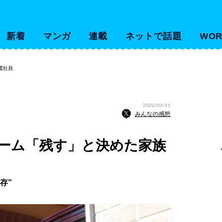
新着
マンガ
連載
ネットで話題
WOR
電社員
2022/03/11
みんなの感想
ホーム「残す」と決めた家族
存”