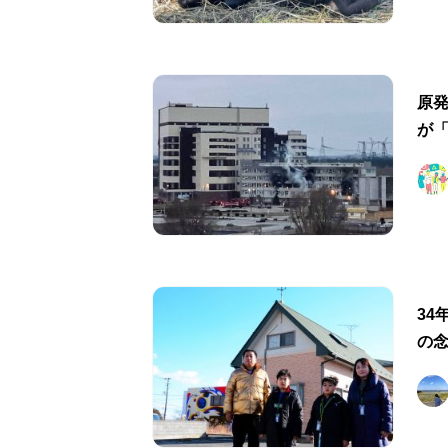
原
が
34
の