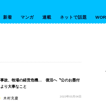
新着
マンガ
連載
ネットで話題
WOR
発事故、牧場の経営危機… 復活へ〝公のお墨付
〟より大事なこと
2023年03月04日
木村充慶