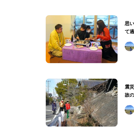
思い
て
震
故