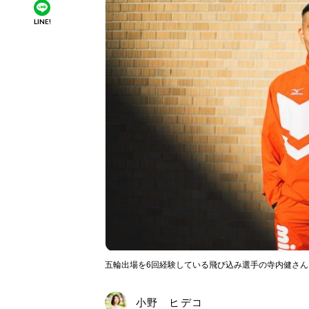
LINE!
五輪出場を6回経験している飛び込み選手の寺内健さ
小野 ヒデコ