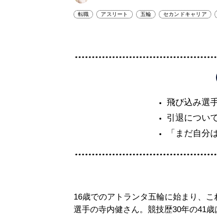
転職
アスリート
五輪
セカンドキャリア
飛び込み選
引退につい
「まだ自分
16歳でのアトランタ五輪に始まり、こ
選手の寺内健さん。競技歴30年の41