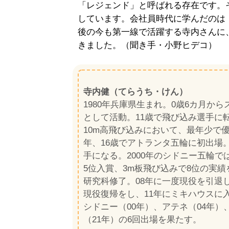
「レジェンド」と呼ばれる存在です。
しています。会社員時代に学んだのは
後の今も第一線で活躍する寺内さんに
きました。（聞き手・小野ヒデコ）
寺内健（てらうち・けん）
1980年兵庫県生まれ。0歳6カ月か
として活動。11歳で飛び込み選手に転
10m高飛び込みにおいて、最年少で
年、16歳でアトランタ五輪に初出場。
手になる。2000年のシドニー五輪で
5位入賞、3m板飛び込みで8位の実績
研究科修了。08年に一度現役を引退
現役復帰をし、11年にミキハウスに
シドニー（00年）、アテネ（04年）
（21年）の6回出場を果たす。