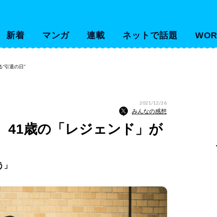
新着
マンガ
連載
ネットで話題
WOR
“引退の日”
2021/12/26
みんなの感想
、41歳の「レジェンド」が
う」