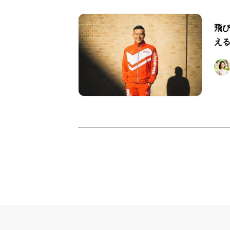
飛び
える