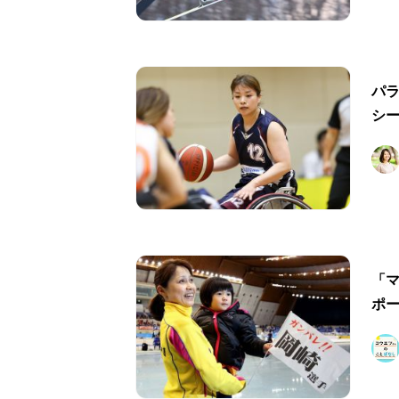
パ
シ
「
ポ