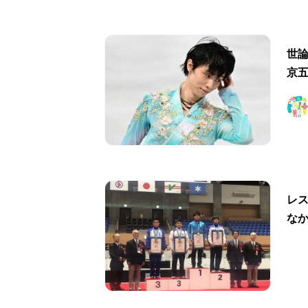
世
京
レ
な