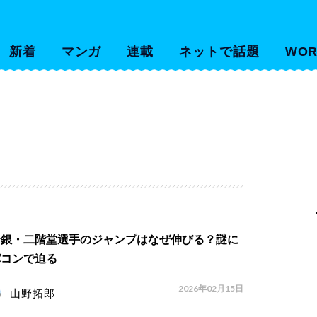
新着
マンガ
連載
ネットで話題
WOR
輪銀・二階堂選手のジャンプはなぜ伸びる？謎に
パコンで迫る
2026年02月15日
山野拓郎