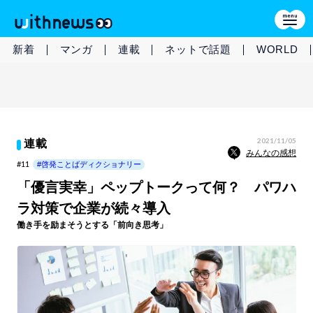
新着
マンガ
連載
ネットで話題
WORLD
2021/11/05
連載
みんなの感想
#11
#啓発ことばディクショナリー
「優言実幸」ペップトークって何？ パワハ
ラ対策で企業が続々導入
働き手を励まそうとする「前向き思考」