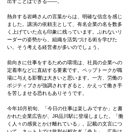
出すことはできる――。
熱弁する岩﨑さんの言葉からは、明確な信念を感じ
ました。講演の依頼主として、有名企業の名を数多
く上げていた点も印象に残っています。ぶれないリ
ーダーの姿勢から、組織を活気づける術を学びた
い。そう考える経営者が多いのでしょう。
前向きに仕事をするための環境は、社員の企業への
定着率などに直結する要素です。ペップトークが職
場に与える影響は大きいと思います。一方、労働の
ポジティブさが強調されすぎると、かえって働き手
を苦しませる恐れもありそうです。
今年10月初旬、「今日の仕事は楽しみですか」と書
かれた企業広告が、JR品川駅に登場しました。「働
く人々の感覚とかけ離れている」。記載の文言につ
いて、ネット上では批判が相次ぎ「炎上」。広告は