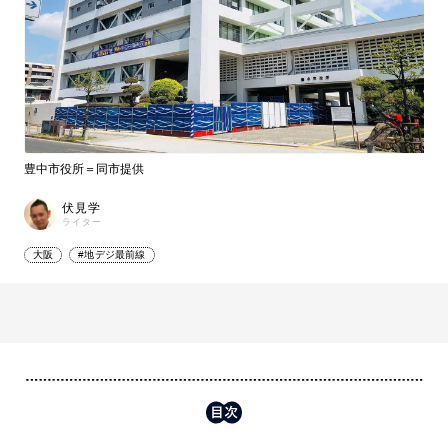
豊中市役所＝同市提供
伏見学
ライター
大阪
#地デジ最前線