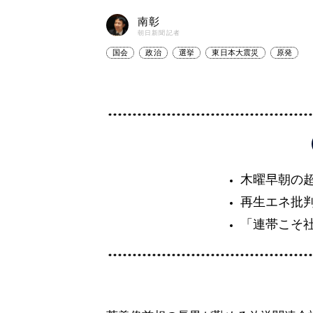
南彰
朝日新聞記者
国会
政治
選挙
東日本大震災
原発
木曜早朝の
再生エネ批
「連帯こそ