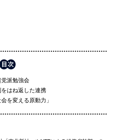
超党派勉強会
判をはね返した連携
社会を変える原動力」