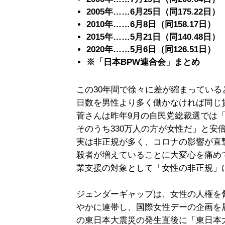
2005年……6月25日（同175.22日）
2010年……6月8日（同158.17日）
2015年……5月21日（同140.48日）
2020年……5月6日（同126.51日）
※「日本BPW連合会」まとめ
この30年間で徐々に差が縮まっている
日数を男性より多く働かなければ同じ
菅さんは昨年9月の自民党総裁選では「
そのうち330万人の方が女性だ」と安
実は非正規が多く、コロナの影響が直
殺者が増えていることに大変心を痛め
業支援の対象として「女性の非正規」
ジェンダーギャップは、女性の人権を
やかに連帯し、国際女性デーの企画を展
の東日本大震災の発生直後に「東日本