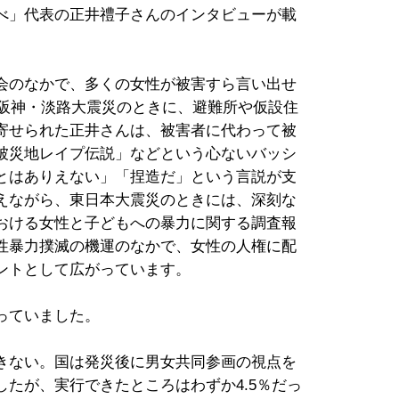
べ」代表の正井禮子さんのインタビューが載
会のなかで、多くの女性が被害すら言い出せ
の阪神・淡路大震災のときに、避難所や仮設住
寄せられた正井さんは、被害者に代わって被
被災地レイプ伝説」などという心ないバッシ
とはありえない」「捏造だ」という言説が支
えながら、東日本大震災のときには、深刻な
おける女性と子どもへの暴力に関する調査報
性暴力撲滅の機運のなかで、女性の人権に配
ントとして広がっています。
っていました。
きない。国は発災後に男女共同参画の視点を
たが、実行できたところはわずか4.5％だっ