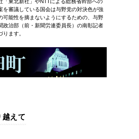
社「東北新社」やNTTによる総務省幹部への
案を審議している国会は与野党の対決色が強
の可能性を摘まないようにするための、与野
聞政治部（前・新聞労連委員長）の南彰記者
づります。
り越えて