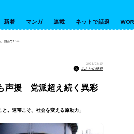
新着
マンガ
連載
ネットで話題
WOR
、国会で10年
2021/03/15
みんなの感想
も声援 党派超え続く異彩
こと。連帯こそ、社会を変える原動力」