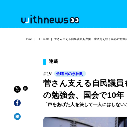
Home
IT・科学
菅さん支える自民議員も声援 党派超え続く異彩の勉強会
連載
#19
金曜日の永田町
菅さん支える自民議員
の勉強会、国会で10年
「声をあげた人を決して一人にはしない