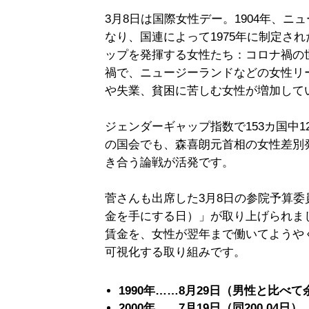
3月8日は国際女性デー。1904年、
なり、国連によって1975年に制定さ
ップを発揮する女性たち：コロナ禍の
禍で、ニュージーランドなどの女性リ
や失業、貧困に苦しむ女性が増加して
ジェンダーギャップ指数で153カ国中
の国会でも、森喜朗元首相の女性差別
き合う論戦が活発です。
菅さんも出席した3月8日の参院予算
金を手にする日）」が取り上げられまし
賃金を、女性が翌年まで働いてようや
可視化する取り組みです。
1990年……8月29日（男性と比べて
2000年……7月19日（同200.04日）