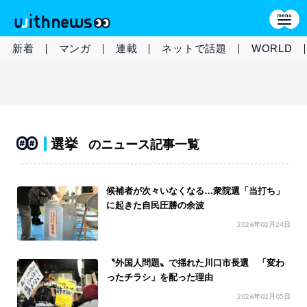
新着
マンガ
連載
ネットで話題
WORLD
選挙
のニュース記事一覧
候補者が次々いなくなる…衆院選「当打ち」
に起きた自民圧勝の余波
2026年02月24日
〝外国人問題〟で揺れた川口市長選 「変わ
ったチラシ」を配った理由
2026年02月05日