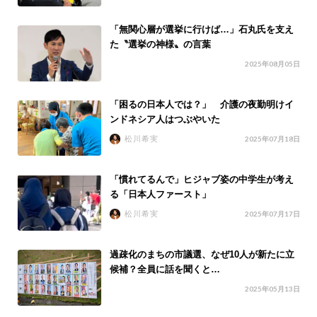
「無関心層が選挙に行けば…」石丸氏を支え
た〝選挙の神様〟の言葉
2025年08月05日
「困るの日本人では？」 介護の夜勤明けイ
ンドネシア人はつぶやいた
松川希実
2025年07月18日
「慣れてるんで」ヒジャブ姿の中学生が考え
る「日本人ファースト」
松川希実
2025年07月17日
過疎化のまちの市議選、なぜ10人が新たに立
候補？全員に話を聞くと…
2025年05月13日