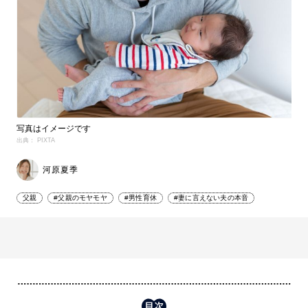
写真はイメージです
出典： PIXTA
河原夏季
父親
#父親のモヤモヤ
#男性育休
#妻に言えない夫の本音