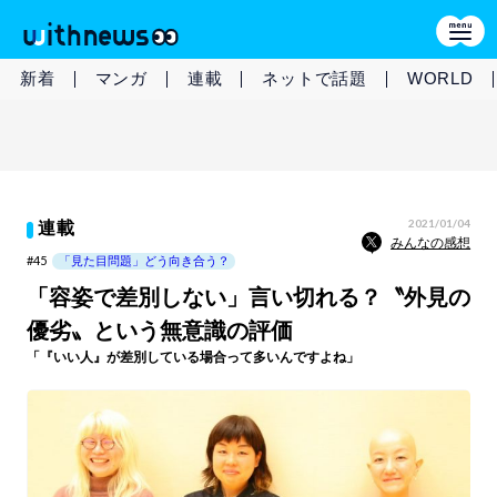
新着
マンガ
連載
ネットで話題
WORLD
2021/01/04
連載
みんなの感想
#45
「見た目問題」どう向き合う？
「容姿で差別しない」言い切れる？〝外見の
優劣〟という無意識の評価
「『いい人』が差別している場合って多いんですよね」