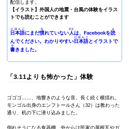
配信します。
【イラスト】外国人
の地震・台風の体験をイラス
トでも読むことができます
にほんご
な
ひと
よ
日本語
にまだ
慣
れていない
人
は、Facebookを
読
にほんご
んでください。わかりやすい
日本語
とイラストで
か
書
きました。
「3.11よりも怖かった」体験
ゴゴゴ……、地響きのような音。長く続く横揺れ。
モンゴル出身のエンフトールさん（32）は教わった
通り、机の下に潜り込みました。
倒れそうになる食器棚、外からは民家の屋根瓦やガ