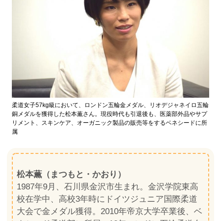
柔道女子57kg級において、ロンドン五輪金メダル、リオデジャネイロ五輪
銅メダルを獲得した松本薫さん。現役時代も引退後も、医薬部外品やサプ
リメント、スキンケア、オーガニック製品の販売等をするベネシードに所
属
松本薫（まつもと・かおり）
1987年9月、石川県金沢市生まれ。金沢学院東高
校在学中、高校3年時にドイツジュニア国際柔道
大会で金メダル獲得。2010年帝京大学卒業後、ベ