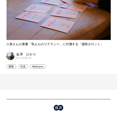
八巻さんの著書「気もちのリテラシー」に付属する「感情タロット」
金澤 ひかり
朝日新聞記者
家族
社会
#withyou