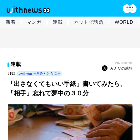
新着
マンガ
連載
ネットで話題
WORLD
2020/01/04
連載
みんなの感想
#185
#withyou ～きみとともに～
「出さなくてもいい手紙」書いてみたら、
「相手」忘れて夢中の３０分