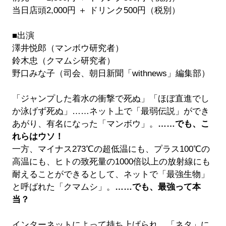
当日店頭2,000円 ＋ ドリンク500円（税別）
■出演
澤井悦郎（マンボウ研究者）
鈴木忠（クマムシ研究者）
野口みな子（司会、朝日新聞「withnews」編集部）
「ジャンプした着水の衝撃で死ぬ」「ほぼ直進でし
か泳げず死ぬ」……ネット上で「最弱伝説」ができ
あがり、有名になった「マンボウ」。
……でも、こ
れらはウソ！
一方、マイナス273℃の超低温にも、プラス100℃の
高温にも、ヒトの致死量の1000倍以上の放射線にも
耐えることができるとして、ネットで「最強生物」
と呼ばれた「クマムシ」。
……でも、最強って本
当？
インターネットによって持ち上げられ、「ネタ」に