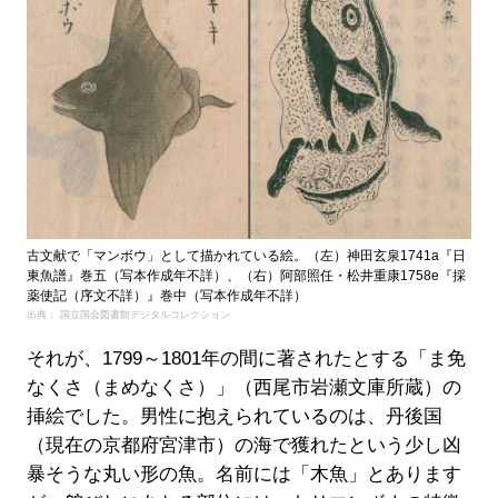
古文献で「マンボウ」として描かれている絵。（左）神田玄泉1741a『日
東魚譜』巻五（写本作成年不詳）、（右）阿部照任・松井重康1758e『採
薬使記（序文不詳）』巻中（写本作成年不詳）
出典： 国立国会図書館デジタルコレクション
それが、1799～1801年の間に著されたとする「ま免
なくさ（まめなくさ）」（西尾市岩瀬文庫所蔵）の
挿絵でした。男性に抱えられているのは、丹後国
（現在の京都府宮津市）の海で獲れたという少し凶
暴そうな丸い形の魚。名前には「木魚」とあります