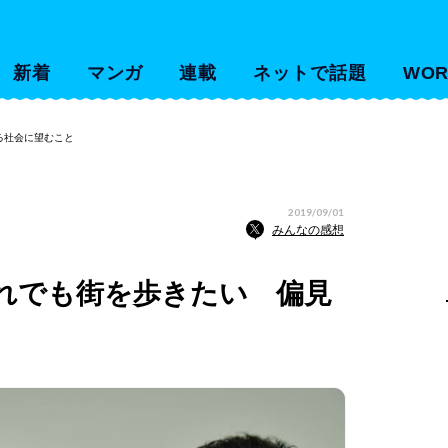
新着
マンガ
連載
ネットで話題
WOR
る社会に望むこと
2019/09/01
みんなの感想
れでも街を歩きたい 偏見