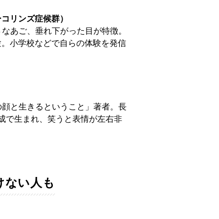
ーコリンズ症候群）
さなあご、垂れ下がった目が特徴。
験。小学校などで自らの体験を発信
の顔と生きるということ」著者。長
成で生まれ、笑うと表情が左右非
けない人も