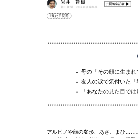
岩井 建樹
共同編集記者
朝日新聞 相続会議編集長
#見た目問題
母の「その顔に生まれ
友人の涙で気付いた「
「あなたの見た目では
アルビノや顔の変形、あざ、まひ……