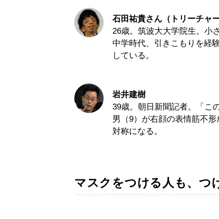
石田祐貴さん（トリーチャ
26歳。筑波大大学院生。小
中学時代、引きこもりを経
している。
岩井建樹
39歳。朝日新聞記者。「こ
男（9）が右顔の表情筋不形
対称になる。
マスクをつける人も、つ