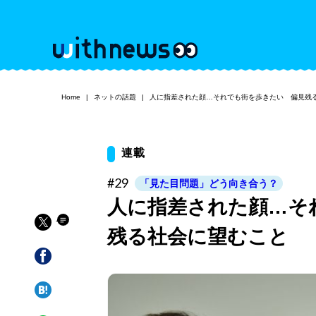
Home
ネットの話題
人に指差された顔…それでも街を歩きたい 偏見残
連載
#29
「見た目問題」どう向き合う？
人に指差された顔…そ
残る社会に望むこと