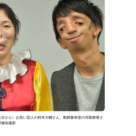
（左から）お笑い芸人の村本大輔さん、動静脈奇形の河除静香さ
部健祐撮影