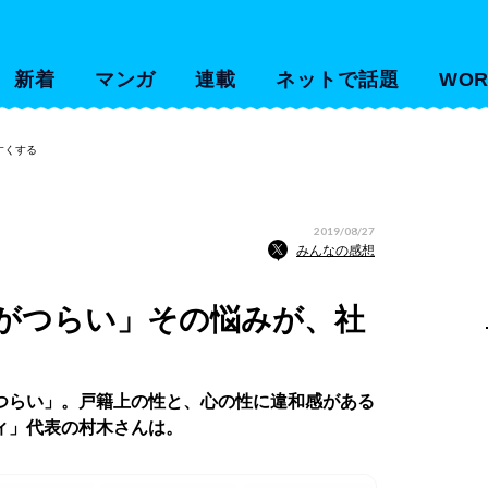
新着
マンガ
連載
ネットで話題
WOR
すくする
2019/08/27
みんなの感想
がつらい」その悩みが、社
つらい」。戸籍上の性と、心の性に違和感がある
ィ」代表の村木さんは。