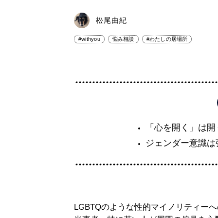
松尾由紀
#withyou
悩み相談
#わたしの居場所
「心を開く」は開
ジェンダー意識は
LGBTQのような性的マイノリティー