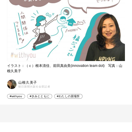
イラスト：（ｃ）根本清佳、前田真由美(innovation team dot) 写真：山
根久美子
山根久美子
朝日新聞大阪社会部記者
#withyou
#きみとともに
#わたしの居場所