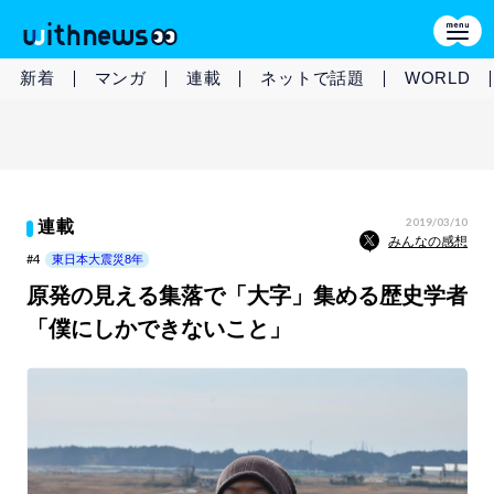
新着
マンガ
連載
ネットで話題
WORLD
2019/03/10
連載
みんなの感想
#4
東日本大震災8年
原発の見える集落で「大字」集める歴史学者
「僕にしかできないこと」