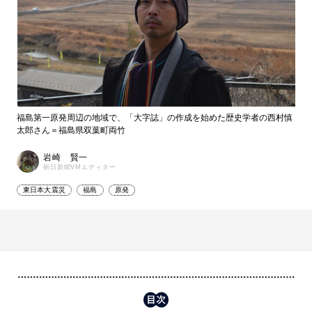
福島第一原発周辺の地域で、「大字誌」の作成を始めた歴史学者の西村慎
太郎さん＝福島県双葉町両竹
岩崎 賢一
朝日新聞VMエディター
東日本大震災
福島
原発