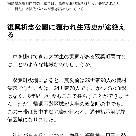
福島県双葉町両竹の一部では、民家が取り壊されたり、整地されたりし
て、新たに太陽光パネルが敷き詰められている
復興祈念公園に覆われ生活史が途絶え
る
声を掛けてきた大学生の実家がある双葉町両竹と
は、どのような地域なのでしょうか。
双葉町役場によると、震災前は29世帯90人の農村
集落でした。今は、24世帯70人です。かつての面影
はなく、8年経った今もここで暮らすことができませ
ん。ただ、帰還困難区域が大半の双葉町の中でも。
この一帯は集中的な除染が行われ、避難指示解除準
備区域になりました。
神社がある丘に立つと、南側に福島第一原子力発