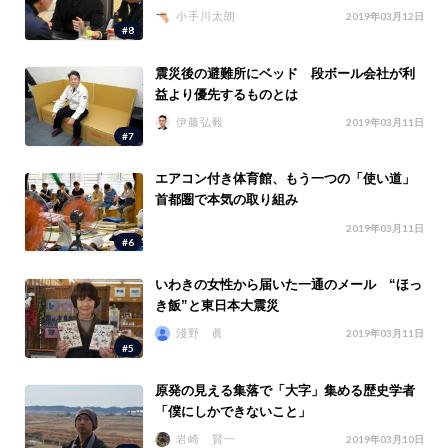
小手川太朗
2019年03月12日
#8
震災後の避難所にベッド 段ボール会社が利
益より優先するものとは
伊藤弘毅
2019年03月11日
#7
エアコン付き体育館、もう一つの「使い道」
首都圏で本気の取り組み
2019年03月11日
#6
いわきの女性から届いた一通のメール “ほっ
き飯”と東日本大震災
淺野 眞
2019年03月11日
#5
原発の見える集落で「大字」集める歴史学者
「僕にしかできないこと」
岩崎 賢一
2019年03月10日