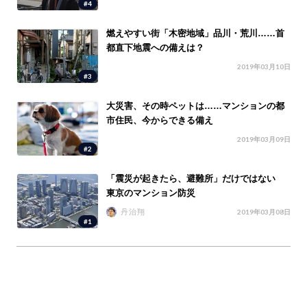
#4
燃えやすい街「木密地域」品川・荒川……首
都直下地震への備えは？
2019年03月10日
#3
大災害、その時ペットは……マンションの都
市住民、今からできる備え
2019年03月09日
#2
「震災が起きたら、避難所」だけではない
東京のマンション防災
丹治翔
2019年03月08日
#1