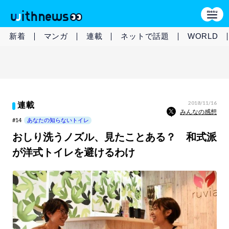
新着
マンガ
連載
ネットで話題
WORLD
2018/11/16
連載
みんなの感想
#14
あなたの知らないトイレ
おしり洗うノズル、見たことある？ 和式派
が洋式トイレを避けるわけ