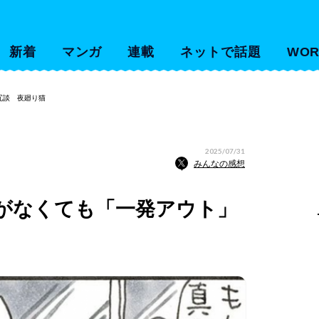
新着
マンガ
連載
ネットで話題
WOR
冗談 夜廻り猫
2025/07/31
みんなの感想
がなくても「一発アウト」