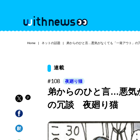
Home
ネットの話題
弟からのひと言…悪気がなくても「一発アウト」の
連載
#108
夜廻り猫
弟からのひと言…悪気
の冗談 夜廻り猫