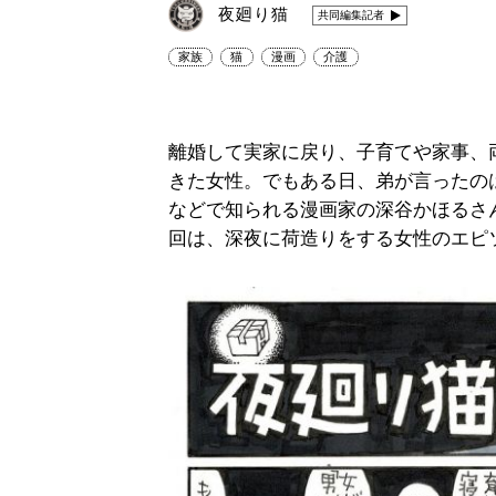
夜廻り猫
共同編集記者
家族
猫
漫画
介護
離婚して実家に戻り、子育てや家事、
きた女性。でもある日、弟が言ったの
などで知られる漫画家の深谷かほるさ
回は、深夜に荷造りをする女性のエピ