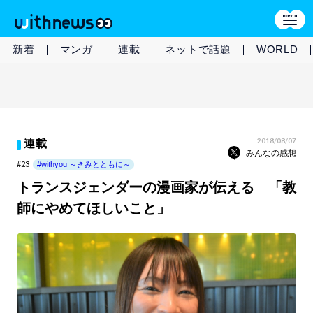
新着
マンガ
連載
ネットで話題
WORLD
2018/08/07
連載
みんなの感想
#23
#withyou ～きみとともに～
トランスジェンダーの漫画家が伝える 「教
師にやめてほしいこと」