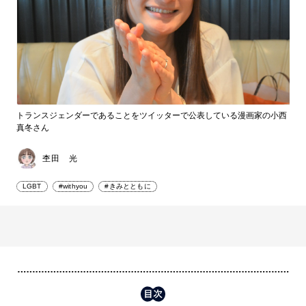
トランスジェンダーであることをツイッターで公表している漫画家の小西
真冬さん
杢田 光
LGBT
#withyou
#きみとともに