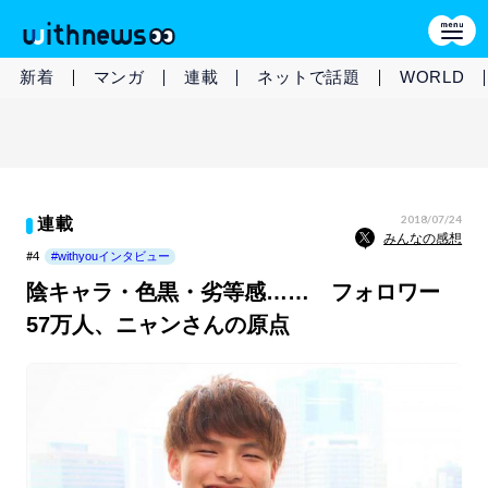
新着
マンガ
連載
ネットで話題
WORLD
2018/07/24
連載
みんなの感想
#4
#withyouインタビュー
陰キャラ・色黒・劣等感…… フォロワー
57万人、ニャンさんの原点