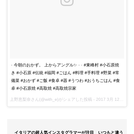
· 今朝のおかず。 上からアングル✨ · · #東峰村 #小石原焼
き #小石原 #伝統 #福岡 #ごはん #料理 #手料理 #野菜 #常
備菜 #おかず #ご飯 #食卓 #器 #うつわ #おうちごはん #食
卓 #小石原焼 #高取焼 #高取焼宗家
上野恵梨奈さん(@with_e)がシェアした投稿 -
2017 3月 12 4:57午前 PDT
イタリアの超人気インスタグラマーが注目 いつもと違う