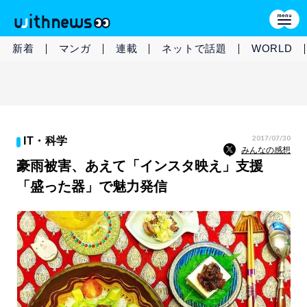
新着
マンガ
連載
ネットで話題
WORLD
2017/07/30
IT・科学
みんなの感想
豪雨被害、あえて「インスタ映え」支援
「盛った器」で魅力発信