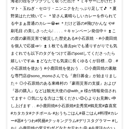
海老の殻をグツグツして取った出汁 ＊ミキサーにかけたト
マト・玉ねぎ・セロリ・ニンニクをたっぷり足して🎵 ＊夏
野菜はただ焼いて～ ＊皆さん素晴らしいカレーを作られて
る中まぁ普通のカレー😁🍛 ＊だけど器の#飛びかんな や#
刷毛目 の美しさったら❕ . . . . ✧キャンペーン発信中✧ ⏫こ
の度の豪雨災害で被災した歴史ある#小石原焼 ・#小鹿田焼
を個人で応援📣✨ ⏫１枚でも過去picでも通りすがりでも気
まぐれでも以下のタグをつけて器のpostしてくださったら
嬉しいです🙏 ⏫どなたでも気楽に長くゆるくが目標...😊 . #
小石原焼を使おう #小鹿田焼を使おう . . ◎小鹿田焼の素敵
な専門店@sono_monoさんでも『唐臼募金』が始まりまし
た✧ ◎小石原焼のある東峰村の『豪雨災害の支援』および
『器の購入』などは観光大使の@with_e 様が情報発信され
てます✧ ◎気になる方はご覧ください😌心よりお見舞い申
し上げます . . #小鹿田焼#小石原焼#圭秀窯#鶴見窯#森喜窯
#カタカタ#クチポール #おうちごはん#昼ごはん#料理#カレ
ー#器#うつわ#民藝#クッキングラム#デリスタグラマー #し
かし小鹿田焼の窯元ｻﾝがどなたか忘れた😩 #今度訊かない