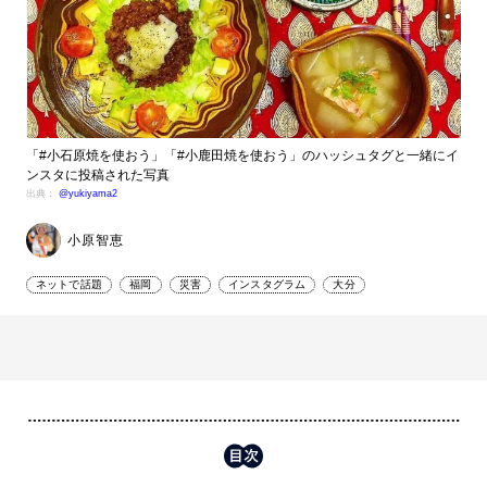
「#小石原焼を使おう」「#小鹿田焼を使おう」のハッシュタグと一緒にイ
ンスタに投稿された写真
出典：
@yukiyama2
小原智恵
ネットで話題
福岡
災害
インスタグラム
大分