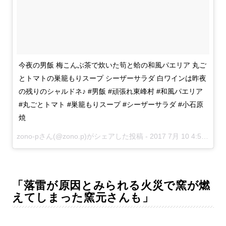
今夜の男飯 梅こんぶ茶で炊いた筍と蛤の和風パエリア 丸ご
とトマトの巣籠もりスープ シーザーサラダ 白ワインは昨夜
の残りのシャルドネ♪ #男飯 #頑張れ東峰村 #和風パエリア
#丸ごとトマト #巣籠もりスープ #シーザーサラダ #小石原
焼
zono-pさん(@zono.p)がシェアした投稿 -
2017 7月 10 4:50午前 PDT
「落雷が原因とみられる火災で窯が燃
えてしまった窯元さんも」