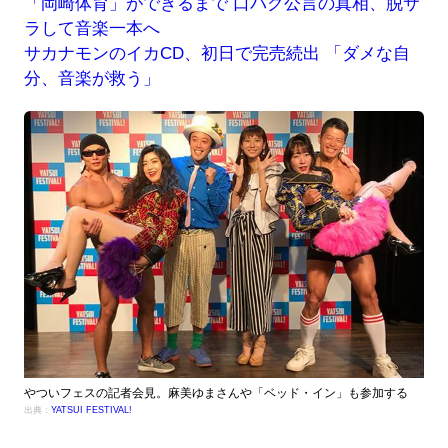
「岡崎体育」ができるまで 口パク公言の真相、脱サ
ラして音楽一本へ
サカナモンのイカCD、初日で完売続出 「ダメな自
分、音楽が救う」
やついフェスの記者会見。麻美ゆまさんや「ベッド・イン」も参加する
出典：
YATSUI FESTIVAL!