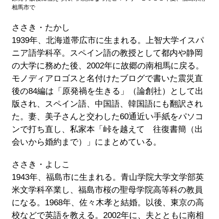
相馬市で
ささき・たかし
1939年、北海道帯広市に生まれる。上智大学イスパ
ニア語学科卒。スペイン語の教授として都内や静岡
の大学に務めた後、2002年に故郷の南相馬に戻る。
モノディアロゴスと名付けたブログで書いた震災直
後の84編は「原発禍を生きる」（論創社）として出
版され、スペイン語、中国語、韓国語にも翻訳され
た。妻、美子さんと交わした60通近い手紙をパソコ
ンで打ち直し、私家本「峠を越えて 往復書簡（出
会いから婚約まで）」にまとめている。
ささき・よしこ
1943年、福島市に生まれる。青山学院大学文学部英
米文学科卒業し、福島市桜の聖母学院高等科の教員
になる。1968年、佐々木孝と結婚。以後、東京の高
校などで英語を教える。2002年に、夫とともに南相