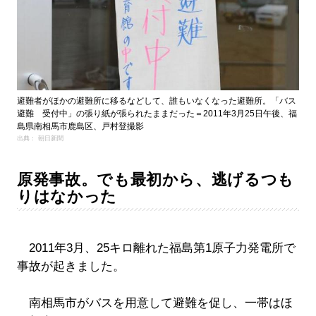
避難者がほかの避難所に移るなどして、誰もいなくなった避難所。「バス
避難 受付中」の張り紙が張られたままだった＝2011年3月25日午後、福
島県南相馬市鹿島区、戸村登撮影
出典： 朝日新聞
原発事故。でも最初から、逃げるつも
りはなかった
2011年3月、25キロ離れた福島第1原子力発電所で
事故が起きました。
南相馬市がバスを用意して避難を促し、一帯はほ