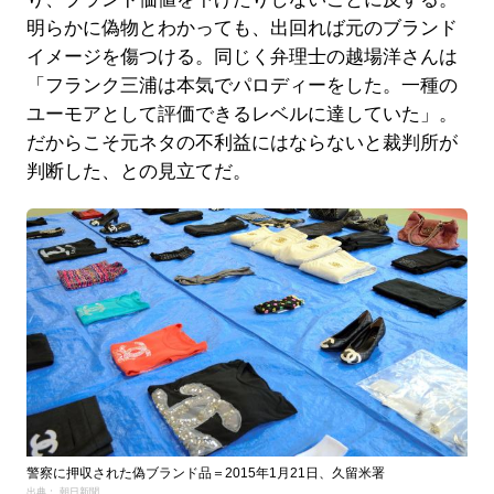
明らかに偽物とわかっても、出回れば元のブランド
イメージを傷つける。同じく弁理士の越場洋さんは
「フランク三浦は本気でパロディーをした。一種の
ユーモアとして評価できるレベルに達していた」。
だからこそ元ネタの不利益にはならないと裁判所が
判断した、との見立てだ。
警察に押収された偽ブランド品＝2015年1月21日、久留米署
出典： 朝日新聞