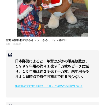
北海道猿払村のゆるキャラ「さるっぷ」＝稚内市
出典： 朝日新聞
日本郵便によると、年賀はがきの販売枚数は、
１９９９年用の約４１億９千万枚をピークに減
り、１５年用は約２９億７千万枚。来年用も今
月１１日時点で前年同期比で約５％少ない。
年賀状の受け付け開始 「嵐」が早めの投函呼びかけ