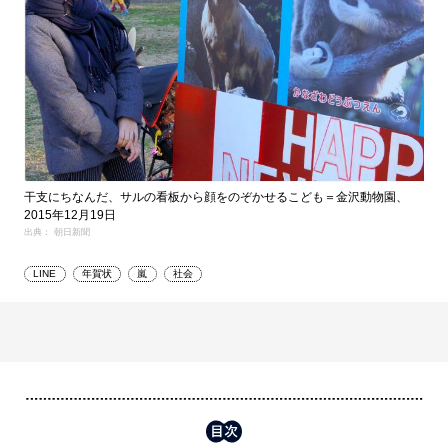
干支にちなんだ、サルの看板から顔をのぞかせるこども＝金沢動物園、
2015年12月19日
出典： 朝日新聞
LINE
年賀状
嵐
社会