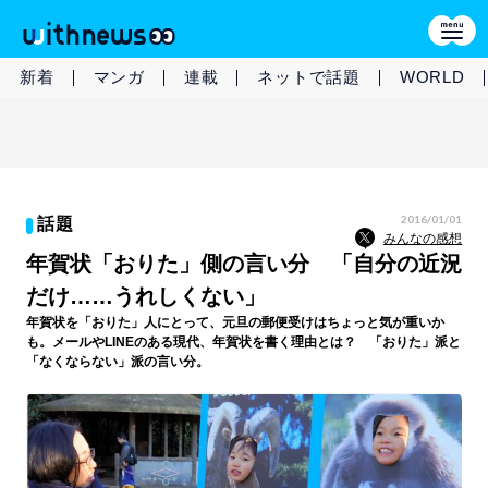
新着
マンガ
連載
ネットで話題
WORLD
2016/01/01
話題
みんなの感想
年賀状「おりた」側の言い分 「自分の近況
だけ……うれしくない」
年賀状を「おりた」人にとって、元旦の郵便受けはちょっと気が重いか
も。メールやLINEのある現代、年賀状を書く理由とは？ 「おりた」派と
「なくならない」派の言い分。