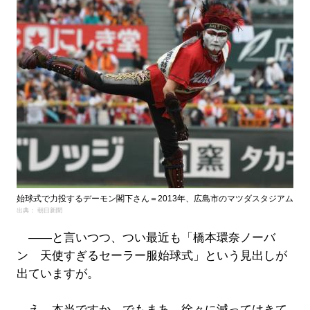
始球式で力投するデーモン閣下さん＝2013年、広島市のマツダスタジアム
出典： 朝日新聞
――と言いつつ、つい最近も「橋本環奈ノーバ
ン 天使すぎるセーラー服始球式」という見出しが
出ていますが。
え、本当ですか。でもまあ、徐々に減ってはきて