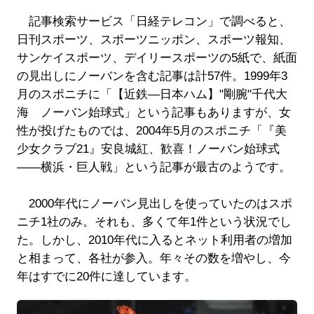
記事検索サービス「日経テレコン」で調べると、
日刊スポーツ、スポーツニッポン、スポーツ報知、
サンケイスポーツ、デイリースポーツの5紙で、紙面
の見出しにノーバンを含む記事は計57件。1999年3
月のスポニチに「【近鉄―日本ハム】"剛腕"千代大
海 ノーバン始球式」という記事もありますが、女
性が投げたものでは、2004年5月のスポニチ「『美
少女クラブ21』安良城紅、歓喜！ノーバン始球式
――横浜・巨人戦」という記事が最古のようです。
2000年代にノーバン見出しを使っていたのはスポ
ニチ1社のみ。それも、多くて年1件という状況でし
た。しかし、2010年代に入るとネット利用者の増加
と相まって、各社が参入。年々その数を増やし、今
年はすでに20件に達しています。