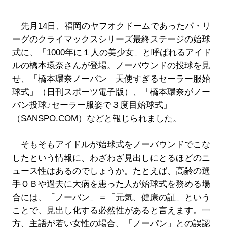
先月14日、福岡のヤフオクドームであったパ・リ
ーグのクライマックスシリーズ最終ステージの始球
式に、「1000年に１人の美少女」と呼ばれるアイド
ルの橋本環奈さんが登場。ノーバウンドの投球を見
せ、「橋本環奈ノーバン 天使すぎるセーラー服始
球式」（日刊スポーツ電子版）、「橋本環奈がノー
バン投球♪セーラー服姿で３度目始球式」
（SANSPO.COM）などと報じられました。
そもそもアイドルが始球式をノーバウンドでこな
したという情報に、わざわざ見出しにとるほどのニ
ュース性はあるのでしょうか。たとえば、高齢の選
手ＯＢや過去に大病を患った人が始球式を務める場
合には、「ノーバン」＝「元気、健康の証」という
ことで、見出し化する必然性があると言えます。一
方、主語が若い女性の場合、「ノーパン」との誤認