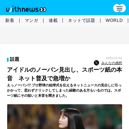
新着
マンガ
連載
ネットで話題
WORLD
2015/11/12
話題
みんなの感想
アイドルのノーバン見出し、スポーツ紙の本
音 ネット普及で急増か
えっノーパン!? プロ野球の始球式を伝えるネットニュースの見出しに引っ
かかって、思わずクリックしてしまった経験のある方もいるのでは。スポ
ーツ紙にその狙いと本音を聞きました。