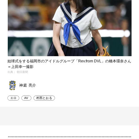
始球式をする福岡市のアイドルグループ「Rev.from DVL」の橋本環奈さん
＝上田幸一撮影
出典： 朝日新聞
神庭 亮介
エロ
AV
村西とおる