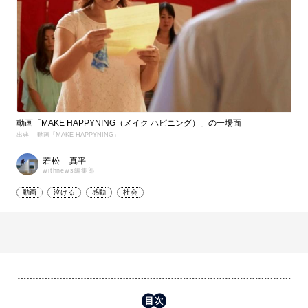
動画「MAKE HAPPYNING（メイク ハピニング）」の一場面
出典： 動画「MAKE HAPPYNING」
若松 真平
withnews編集部
動画
泣ける
感動
社会