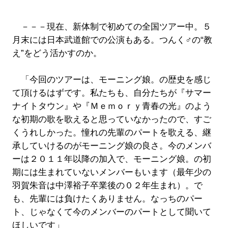
－－－現在、新体制で初めての全国ツアー中。５
月末には日本武道館での公演もある。つんく♂の“教
え”をどう活かすのか。
「今回のツアーは、モーニング娘。の歴史を感じ
て頂けるはずです。私たちも、自分たちが『サマー
ナイトタウン』や『Ｍｅｍｏｒｙ青春の光』のよう
な初期の歌を歌えると思っていなかったので、すご
くうれしかった。憧れの先輩のパートを歌える、継
承していけるのがモーニング娘の良さ。今のメンバ
ーは２０１１年以降の加入で、モーニング娘。の初
期には生まれていないメンバーもいます（最年少の
羽賀朱音は中澤裕子卒業後の０２年生まれ）。で
も、先輩には負けたくありません。なっちのパー
ト、じゃなくて今のメンバーのパートとして聞いて
ほしいです」