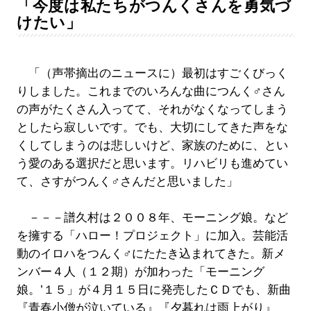
「今度は私たちがつんくさんを勇気づ
けたい」
「（声帯摘出のニュースに）最初はすごくびっく
りしました。これまでのいろんな曲につんく♂さん
の声がたくさん入ってて、それがなくなってしまう
としたら寂しいです。でも、大切にしてきた声をな
くしてしまうのは悲しいけど、家族のために、とい
う愛のある選択だと思います。リハビリも進めてい
て、さすがつんく♂さんだと思いました」
－－－譜久村は２００８年、モーニング娘。など
を擁する「ハロー！プロジェクト」に加入。芸能活
動のイロハをつんく♂にたたき込まれてきた。新メ
ンバー４人（１２期）が加わった「モーニング
娘。’１５」が４月１５日に発売したＣＤでも、新曲
『青春小僧が泣いている』『夕暮れは雨上がり』