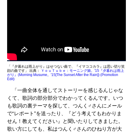
「『夕暮れは雨上がり』はせつない曲で、『イマココカラ』は思い切り笑
顔の曲です」 出典：
ＹｏｕＴｕｂｅ：モーニング娘。'15『夕暮れは雨上
がり』(Morning Musume。'15[The Sunset After the Rain]) (Promotion
Edit)
「一曲全体を通してストーリーを感じるんじゃな
くて、歌詞の部分部分でわかってくるんです。いつ
も歌詞の裏テーマを探して、つんく♂さんにメール
で“レポート”を送ったり、『どう考えてもわかりま
せん！教えてください』と聞いたりしてきました。
歌い方にしても、私はつんく♂さんのひねり方が大