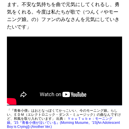
ます。不安な気持ちを曲で元気にしてくれるし、勇
気をくれる。今度は私たちが歌で（つんく♂やモー
ニング娘。の）ファンのみなさんを元気にしていき
たいです」
「『青春小僧』はおとなっぽくてかっこいい、今のモーニング娘。らし
い、ＥＤＭ（エレクトロニック・ダンス・ミュージック）の曲なんですけ
ど、和風を取り入れています」 出典：
ＹｏｕＴｕｂｅ：モーニング
娘。'15『青春小僧が泣いている』(Morning Musume。'15[An Adolescent
Boy is Crying]) (Another Ver.)