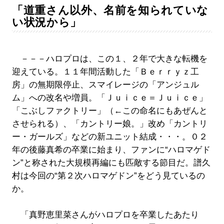
「道重さん以外、名前を知られていな
い状況から」
－－－ハロプロは、この１、２年で大きな転機を
迎えている。１１年間活動した「Ｂｅｒｒｙｚ工
房」の無期限停止、スマイレージの「アンジュル
ム」への改名や増員。「Ｊｕｉｃｅ＝Ｊｕｉｃｅ」
「こぶしファクトリー」（←この命名にもあぜんと
させられる）、「カントリー娘。」改め「カントリ
ー・ガールズ」などの新ユニット結成・・・。０２
年の後藤真希の卒業に始まり、ファンに“ハロマゲド
ン”と称された大規模再編にも匹敵する節目だ。譜久
村は今回の“第２次ハロマゲドン”をどう見ているの
か。
「真野恵里菜さんがハロプロを卒業したあたり