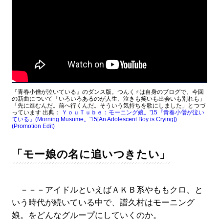
『青春小僧が泣いている』のダンス版。つんく♂は自身のブログで、今回
の新曲について「いろいろあるのが人生、泣きも笑いも出会いも別れも」
「先に進むんだ。前へ行くんだ。そういう気持ちを歌にしました」とつづ
っています 出典：
ＹｏｕＴｕｂｅ：モーニング娘。'15『青春小僧が泣い
ている』(Morning Musume。'15[An Adolescent Boy is Crying])
(Promotion Edit)
「モー娘の名に追いつきたい」
－－－アイドルといえばＡＫＢ系やももクロ、と
いう時代が続いている中で、譜久村はモーニング
娘。をどんなグループにしていくのか。