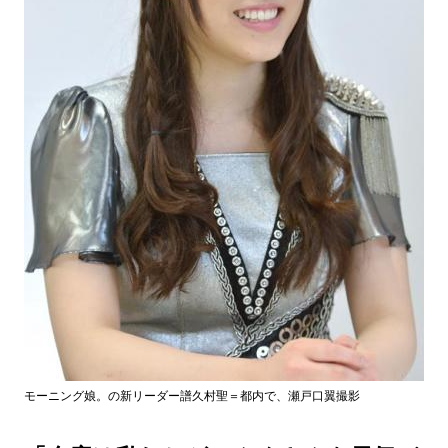
モーニング娘。の新リーダー譜久村聖＝都内で、瀬戸口翼撮影