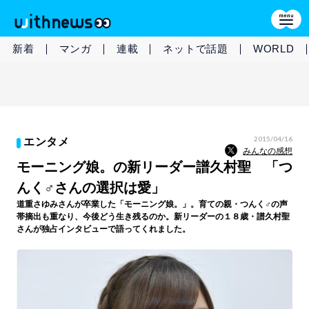
新着
マンガ
連載
ネットで話題
WORLD
2015/04/16
エンタメ
みんなの感想
モーニング娘。の新リーダー譜久村聖 「つ
んく♂さんの選択は愛」
道重さゆみさんが卒業した「モーニング娘。」。育ての親・つんく♂の声
帯摘出も重なり、今後どう生き残るのか。新リーダーの１８歳・譜久村聖
さんが独占インタビューで語ってくれました。