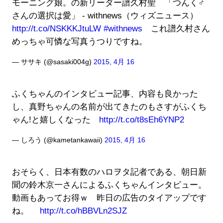
モーニング娘。の新リーダー譜久村聖 「つんく♂
さんの選択は愛」 - withnews（ウィズニュース）
http://t.co/NSKKKJtuLW
#withnews
これ譜久村さん
めっちゃ可憐な写真うつりですね。
— ササキ (@sasaki004g)
2015, 4月 16
ふくちゃんのインタビュー記事、内容も良かった
し、真野ちゃんの名前が出てきたのもさすがふくち
ゃん!と嬉しくなった
http://t.co/t8sEh6YNP2
— しろう (@kametankawaii)
2015, 4月 16
おそらく、日本有数のハロヲタ記者である、朝日新
聞の鈴木京一さんによるふくちゃんインタビュー。
動画もあってお得ｗ 昨日の広告のタイアップです
ね。
http://t.co/hBBVLn2SJZ