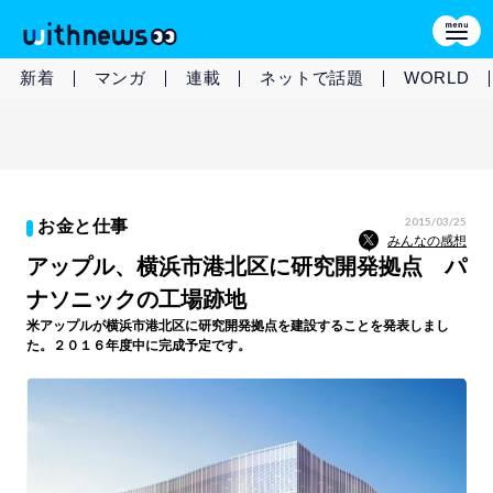
新着
マンガ
連載
ネットで話題
WORLD
2015/03/25
お金と仕事
みんなの感想
アップル、横浜市港北区に研究開発拠点 パ
ナソニックの工場跡地
米アップルが横浜市港北区に研究開発拠点を建設することを発表しまし
た。２０１６年度中に完成予定です。