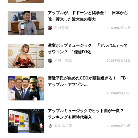
アップルが、ドドーンと奨学金！ 日本から
唯一渡米した近大生の実力
西村悠輔
2016年07月12日
激変ポップミュージック 「アルバム」って
オワコン？ 1億総DJ化
河村 能宏
2016年03月19日
習近平氏が集めたCEOが最強過ぎる！ FB・
アップル・アマゾン…
2015年09月26日
アップルミュージックでヒット曲が一変？
ランキングも新時代突入
奥山晶二郎
2015年06月18日