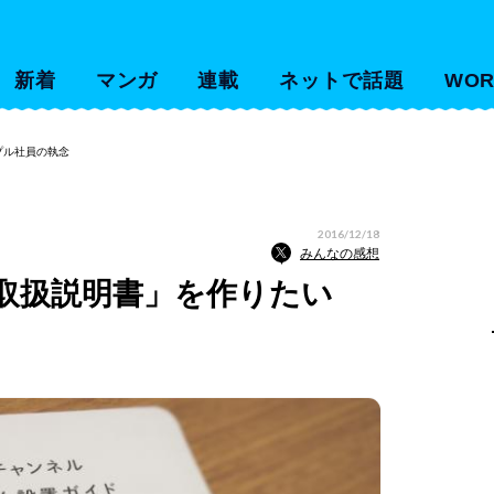
新着
マンガ
連載
ネットで話題
WOR
プル社員の執念
2016/12/18
みんなの感想
「取扱説明書」を作りたい