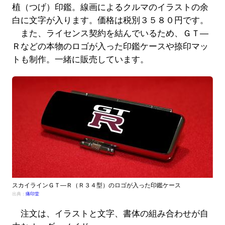
植（つげ）印鑑。線画によるクルマのイラストの余
白に文字が入ります。価格は税別３５８０円です。
また、ライセンス契約を結んでいるため、ＧＴ―
Ｒなどの本物のロゴが入った印鑑ケースや捺印マッ
トも制作。一緒に販売しています。
スカイラインＧＴ―Ｒ（Ｒ３４型）のロゴが入った印鑑ケース
出典：
痛印堂
注文は、イラストと文字、書体の組み合わせが自