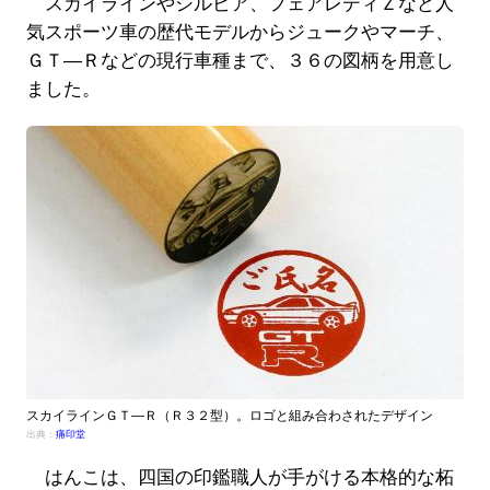
スカイラインやシルビア、フェアレディＺなど人
気スポーツ車の歴代モデルからジュークやマーチ、
ＧＴ―Ｒなどの現行車種まで、３６の図柄を用意し
ました。
スカイラインＧＴ―Ｒ（Ｒ３２型）。ロゴと組み合わされたデザイン
出典：
痛印堂
はんこは、四国の印鑑職人が手がける本格的な柘