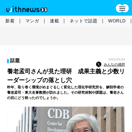
新着
マンガ
連載
ネットで話題
WORLD
2015/01/06
話題
みんなの感想
養老孟司さんが見た理研 成果主義と少数リ
ーダーシップの落とし穴
昨年、取り巻く環境がめまぐるしく変化した理化学研究所を、解剖学者の
養老孟司・東大名誉教授が訪れました。その研究体制や課題は、養老さん
の目にどう映ったのでしょうか。