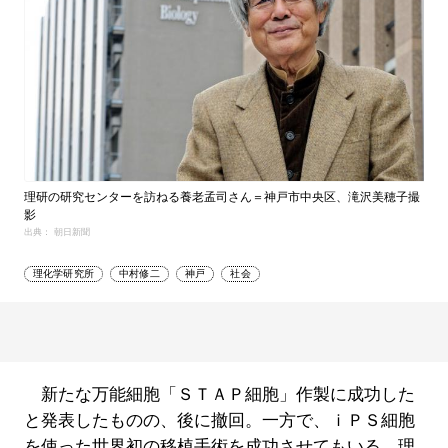
理研の研究センターを訪ねる養老孟司さん＝神戸市中央区、滝沢美穂子撮
影
出典： 朝日新聞
理化学研究所
中村修二
神戸
社会
新たな万能細胞「ＳＴＡＰ細胞」作製に成功した
と発表したものの、後に撤回。一方で、ｉＰＳ細胞
を使った世界初の移植手術を成功させてもいる、理