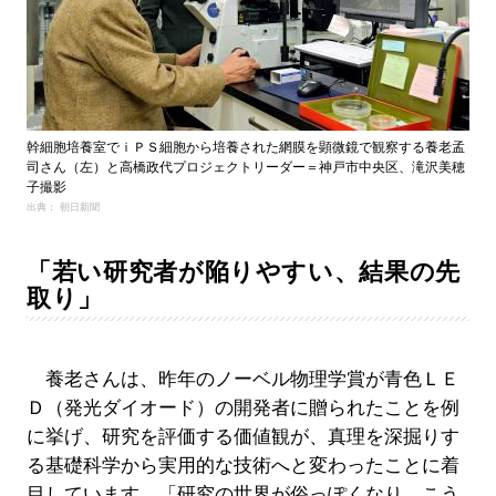
幹細胞培養室でｉＰＳ細胞から培養された網膜を顕微鏡で観察する養老孟
司さん（左）と高橋政代プロジェクトリーダー＝神戸市中央区、滝沢美穂
子撮影
出典： 朝日新聞
「若い研究者が陥りやすい、結果の先
取り」
養老さんは、昨年のノーベル物理学賞が青色ＬＥ
Ｄ（発光ダイオード）の開発者に贈られたことを例
に挙げ、研究を評価する価値観が、真理を深掘りす
る基礎科学から実用的な技術へと変わったことに着
目しています。「研究の世界が俗っぽくなり、こう