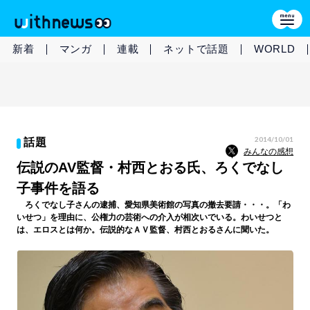
新着
マンガ
連載
ネットで話題
WORLD
2014/10/01
話題
みんなの感想
伝説のAV監督・村西とおる氏、ろくでなし
子事件を語る
ろくでなし子さんの逮捕、愛知県美術館の写真の撤去要請・・・。「わ
いせつ」を理由に、公権力の芸術への介入が相次いでいる。わいせつと
は、エロスとは何か。伝説的なＡＶ監督、村西とおるさんに聞いた。