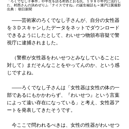
Video
「ろくでなし子事件」や半生を語る村西とおる氏。１９８０年代に流行し
た、村西さんの決めぜりふ「ナイスですね」の誕生秘話も＝瀬戸口翼撮影
出典： 朝日新聞
――芸術家のろくでなし子さんが、自分の女性器
を３Ｄスキャンしたデータをネットでダウンロード
できるようにしたとして、わいせつ物頒布容疑で警
視庁に逮捕されました。
（警察が女性器をわいせつとみなしていることに
対して）まだそんなことをやってんのか、という感
じですよね。
――ろくでなし子さんは「女性器は女性の体の一
部であるにもかかわらず、『わいせつ』という言葉
によって遠い存在になっている」と考え、女性器ア
ートを発表してきたそうです。
今ここで問われるべきは、女性の性器がわいせつ