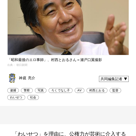
「昭和最後のエロ事師」、村西とおるさん＝瀬戸口翼撮影
出典： 朝日新聞
神庭 亮介
共同編集記者
逮捕
警察
写真
ろくでなし子
AV
村西とおる
監督
わいせつ
社会
「わいせつ」を理由に、公権力が芸術に介入する