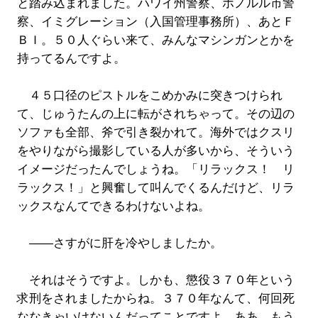
と踏み込まれました。ハワイ州警察、ホノルル市警
察、イミグレーション（入国管理事務所）、あとＦ
ＢＩ。５０人ぐらい来て、みんなマシンガンとかを
持ってるんですよ。
４５口径のピストルをこめかみに突きつけられ
て、じゅうたんの上に転がされちゃって。その辺の
ソファも全部、斧で引き裂かれて。海外ではクスリ
をやりながら撮影している人が多いから、そういう
イメージだったんでしょうね。「リラックス！ リ
ラックス！」と興奮して叫んでくるんだけど、リラ
ックスなんてできるわけないよね。
――さすがに肝を冷やしましたか。
それはそうですよ。しかも、懲役３７０年という
求刑をされましたからね。３７０年なんて、何回死
ななきゃいけないんだってことですよ。ああ、もう