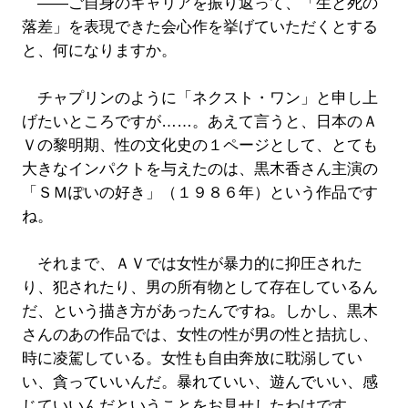
――ご自身のキャリアを振り返って、「生と死の
落差」を表現できた会心作を挙げていただくとする
と、何になりますか。
チャプリンのように「ネクスト・ワン」と申し上
げたいところですが……。あえて言うと、日本のＡ
Ｖの黎明期、性の文化史の１ページとして、とても
大きなインパクトを与えたのは、黒木香さん主演の
「ＳＭぽいの好き」（１９８６年）という作品です
ね。
それまで、ＡＶでは女性が暴力的に抑圧された
り、犯されたり、男の所有物として存在しているん
だ、という描き方があったんですね。しかし、黒木
さんのあの作品では、女性の性が男の性と拮抗し、
時に凌駕している。女性も自由奔放に耽溺してい
い、貪っていいんだ。暴れていい、遊んでいい、感
じていいんだということをお見せしたわけです。