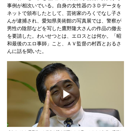
事例が相次いでいる。自身の女性器の３Ｄデータを
ネットで頒布したとして、芸術家のろくでなし子さ
んが逮捕され、愛知県美術館の写真展では、警察が
男性の陰部などを写した鷹野隆大さんの作品の撤去
を要請した。わいせつとは、エロスとは何か。「昭
和最後のエロ事師」こと、ＡＶ監督の村西とおるさ
んに話を聞いた。
Play